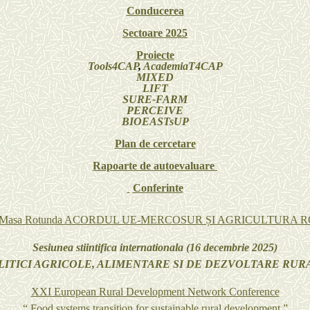
Conducerea
Sectoare 2025
Proiecte
Tools4CAP
,
AcademiaT4CAP
MIXED
LIFT
SURE-FARM
PERCEIVE
BIOEASTsUP
Plan de cercetare
Rapoarte de autoevaluare
Conferinte
Masa Rotunda ACORDUL UE-MERCOSUR ȘI AGRICULTURA 
Sesiunea stiintifica internationala (16 decembrie 2025)
LITICI AGRICOLE, ALIMENTARE SI DE DEZVOLTARE RUR
XXI European Rural Development Network Conference
“ Food systems transition for sustainable rural development ”