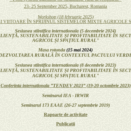
23- 25 September 2025, Bucharest, Romania
Workshop (18 februarie 2025)
SI VIITOARE ÎN SPRIJINUL SISTEMELOR MIXTE AGRICOLE 
Sesiunea stiintifica internationala (5 decembrie 2024)
LIENȚĂ, SUSTENABILITATE ȘI PROFITABILITATE ÎN SE
AGRICOL ȘI SPAȚIUL RURAL"
Masa rotunda
(15 mai 2024)
DEZVOLTAREA RURALĂ ÎN CONTEXTUL PACTULUI VERD
Sesiunea stiintifica internationala (8 decembrie 2023)
LIENȚĂ, SUSTENABILITATE ȘI PROFITABILITATE ÎN SE
AGRICOL ȘI SPAȚIUL RURAL"
Conferinta internationala ”TENDEV 2023” (19-20 octombrie 2023)
Seminarul IEA - IRWIR
Seminarul 173 EAAE (26-27 septembrie 2019)
Rapoarte de activitate
Publicatii