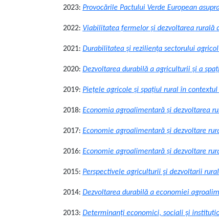
2023:
Provocările Pactului Verde European asupra a
2022:
Viabilitatea fermelor și dezvoltarea rurală 
2021:
Durabilitatea și reziliența sectorului agricol
2020:
Dezvoltarea durabilă a agriculturii şi a spaţ
2019:
Piețele agricole și spațiul rural în contextu
2018:
Economia agroalimentară şi dezvoltarea rur
2017:
Economie agroalimentară şi dezvoltare rura
2016:
Economie agroalimentară şi dezvoltare rurală
2015:
Perspectivele agriculturii şi dezvoltarii ru
2014:
Dezvoltarea durabilă a economiei agroaliment
2013:
Determinanţi economici, sociali şi instituţi