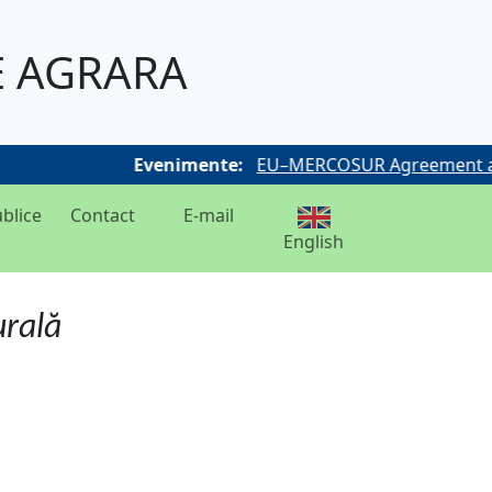
E AGRARA
Evenimente:
EU–MERCOSUR Agreement and
ublice
Contact
E-mail
English
urală