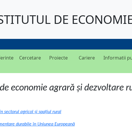
STITUTUL DE ECONOMI
erinte
Cercetare
Proiecte
Cariere
Informatii p
 de economie agrară şi dezvoltare r
în sectorul agricol și spațiul rural
limentare durabile în Uniunea Europeană